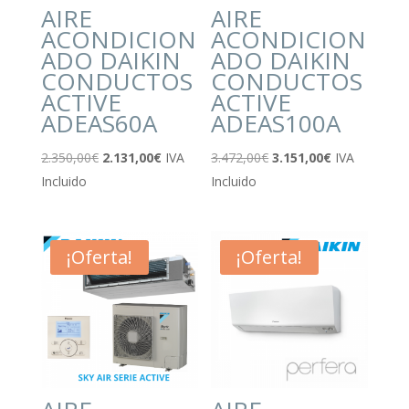
AIRE
AIRE
ACONDICION
ACONDICION
ADO DAIKIN
ADO DAIKIN
CONDUCTOS
CONDUCTOS
ACTIVE
ACTIVE
ADEAS60A
ADEAS100A
El
El
El
El
2.350,00
€
2.131,00
€
IVA
3.472,00
€
3.151,00
€
IVA
precio
precio
precio
precio
Incluido
Incluido
original
actual
original
actual
era:
es:
era:
es:
2.350,00€.
2.131,00€.
3.472,00€.
3.151,00€.
¡Oferta!
¡Oferta!