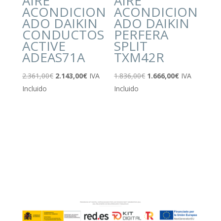
AIRE
AIRE
ACONDICION
ACONDICION
ADO DAIKIN
ADO DAIKIN
CONDUCTOS
PERFERA
ACTIVE
SPLIT
ADEAS71A
TXM42R
El
El
El
El
2.361,00
€
2.143,00
€
IVA
1.836,00
€
1.666,00
€
IVA
precio
precio
precio
precio
Incluido
Incluido
original
actual
original
actual
era:
es:
era:
es:
2.361,00€.
2.143,00€.
1.836,00€.
1.666,00€.