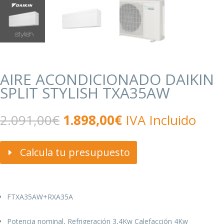
AIRE ACONDICIONADO DAIKIN
SPLIT STYLISH TXA35AW
El
El
2.091,00
€
1.898,00
€
IVA Incluido
precio
precio
original
actual
era:
es:
Calcula tu presupuesto
2.091,00€.
1.898,00€.
FTXA35AW+RXA35A
Potencia nominal, Refrigeración 3,4Kw Calefacción 4Kw