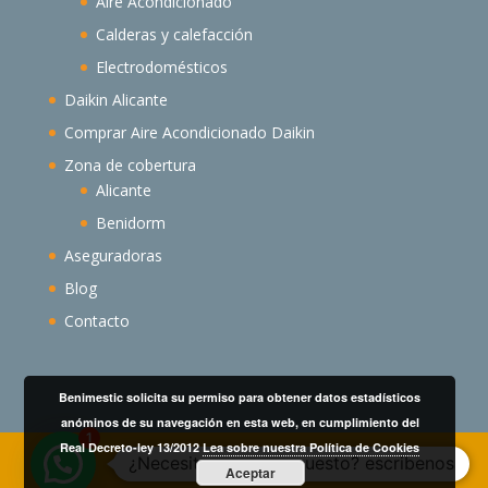
Aire Acondicionado
Calderas y calefacción
Electrodomésticos
Daikin Alicante
Comprar Aire Acondicionado Daikin
Zona de cobertura
Alicante
Benidorm
Aseguradoras
Blog
Contacto
Benimestic solicita su permiso para obtener datos estadísticos
anóminos de su navegación en esta web, en cumplimiento del
1
Real Decreto-ley 13/2012
Lea sobre nuestra Política de Cookies
¿Necesitas un presupuesto? escribenos
Aceptar