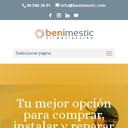
96 586 26 91
info@benimestic.com
Seleccionar página
Tu mejor opción
para comprar,
instalar y reparar