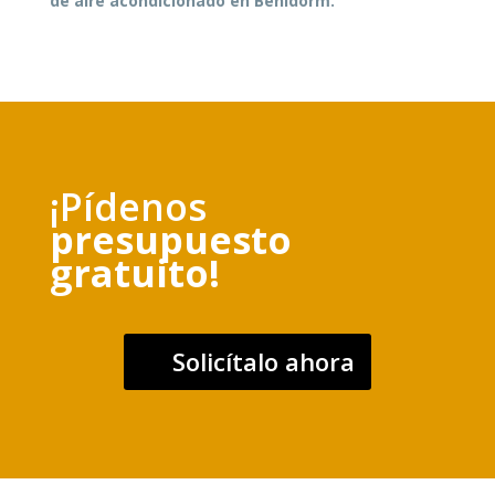
de aire acondicionado en Benidorm.
¡Pídenos
presupuesto
gratuito!
Solicítalo ahora