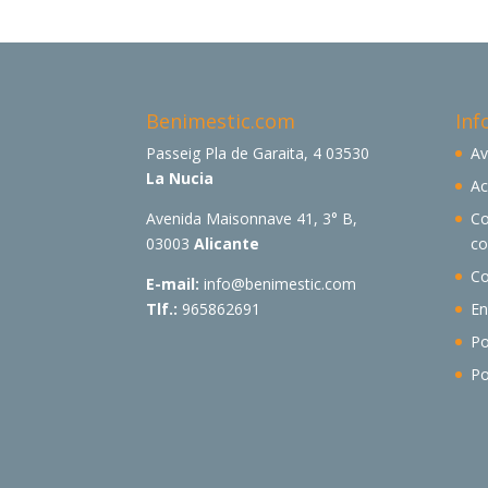
Benimestic.com
Inf
Passeig Pla de Garaita, 4 03530
Av
La Nucia
Ac
Avenida Maisonnave 41, 3° B,
Co
03003
Alicante
c
Co
E-mail:
info@benimestic.com
Tlf.:
965862691
En
Po
Po