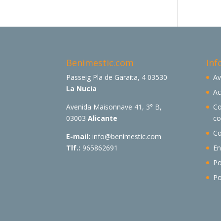
Benimestic.com
Inf
Passeig Pla de Garaita, 4 03530
Av
La Nucia
Ac
Avenida Maisonnave 41, 3° B,
Co
03003
Alicante
c
Co
E-mail:
info@benimestic.com
Tlf.:
965862691
En
Po
Po