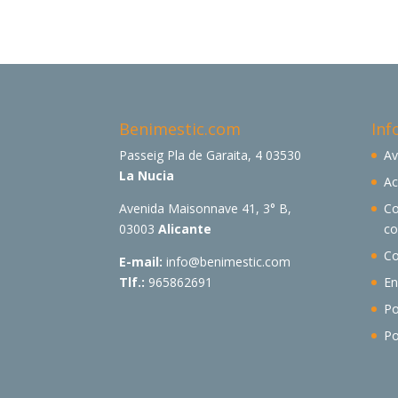
Benimestic.com
Inf
Passeig Pla de Garaita, 4 03530
Av
La Nucia
Ac
Avenida Maisonnave 41, 3° B,
Co
03003
Alicante
c
Co
E-mail:
info@benimestic.com
Tlf.:
965862691
En
Po
Po