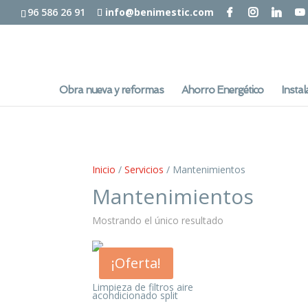
96 586 26 91
info@benimestic.com
Obra nueva y reformas
Ahorro Energético
Instal
Inicio
/
Servicios
/ Mantenimientos
Mantenimientos
Mostrando el único resultado
¡Oferta!
Limpieza de filtros aire
acondicionado split