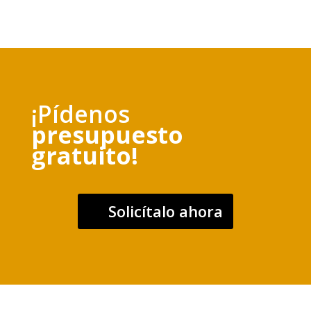
¡Pídenos
presupuesto
gratuito!
Solicítalo ahora