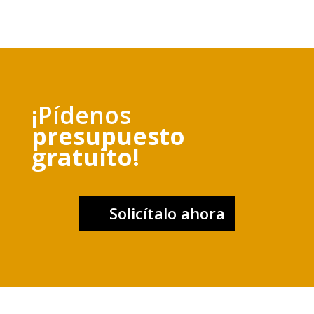
¡Pídenos
presupuesto
gratuito!
Solicítalo ahora