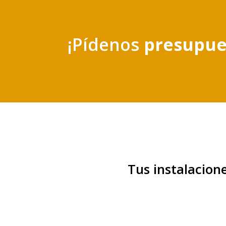
¡Pídenos
presupue
Tus instalacion